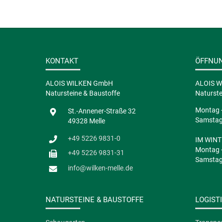
KONTAKT
ÖFFNU
ALOIS WILKEN GmbH
ALOIS 
Natursteine & Baustoffe
Naturste
Montag -
St.-Annener-Straße 32
Samstag 
49328 Melle
+49 5226 9831-0
IM WINTE
Montag -
+49 5226 9831-31
Samstag 
info@wilken-melle.de
NATURSTEINE & BAUSTOFFE
LOGIST