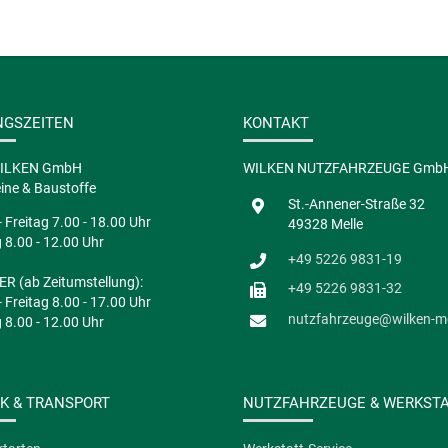
NGSZEITEN
KONTAKT
WILKEN GmbH
WILKEN NUTZFAHRZEUGE Gmb
ine & Baustoffe
St.-Annener-Straße 32
 Freitag 7.00 - 18.00 Uhr
49328 Melle
8.00 - 12.00 Uhr
+49 5226 9831-19
R (ab Zeitumstellung):
+49 5226 9831-32
 Freitag 8.00 - 17.00 Uhr
nutzfahrzeuge@wilken-me
8.00 - 12.00 Uhr
IK & TRANSPORT
NUTZFAHRZEUGE & WERKST