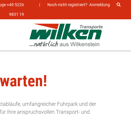
euge +49 5226
|
Noch nicht registriert?
Anmeldung
9831 19
rwarten!
ktabläufe, umfangreicher Fuhrpark und der
ür Ihre anspruchsvollen Transport- und