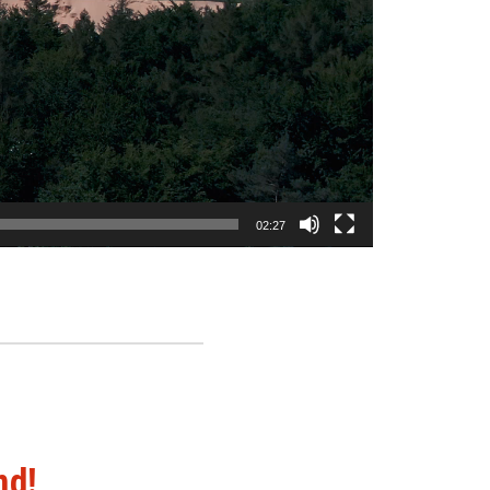
02:27
nd!