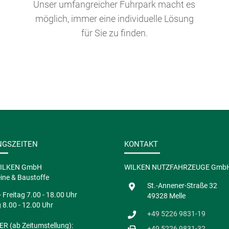
Unser umfangreicher Fuhrpark macht es
möglich, immer eine individuelle Lösung
für Sie zu finden.
NGSZEITEN
KONTAKT
WILKEN GmbH
WILKEN NUTZFAHRZEUGE Gmb
ine & Baustoffe
St.-Annener-Straße 32
 Freitag 7.00 - 18.00 Uhr
49328 Melle
8.00 - 12.00 Uhr
+49 5226 9831-19
R (ab Zeitumstellung):
+49 5226 9831-32