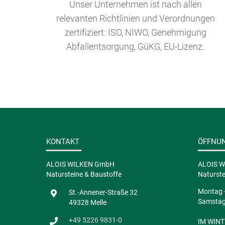
Unser Unternehmen ist nach allen
relevanten Richtlinien und Verordnungen
zertifiziert: ISO, NIWO, Genehmigung
Abfallentsorgung, GüKG, EU-Lizenz.
KONTAKT
ÖFFNU
ALOIS WILKEN GmbH
ALOIS 
Natursteine & Baustoffe
Naturste
Montag -
St.-Annener-Straße 32
Samstag 
49328 Melle
+49 5226 9831-0
IM WINTE