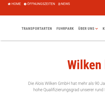
HOME
ÖFFNUNGSZEITEN
NEWS
TRANSPORTARTEN
FUHRPARK
ÜBER UNS
K
SIE SIND HIER:
TRANSPORT- UND LOGISTIK
»
ÜBER UNS
Wilken 
Die Alois Wilken GmbH hat mehr als 90 Ja
hohe Qualifizierungsgrad unserer rund