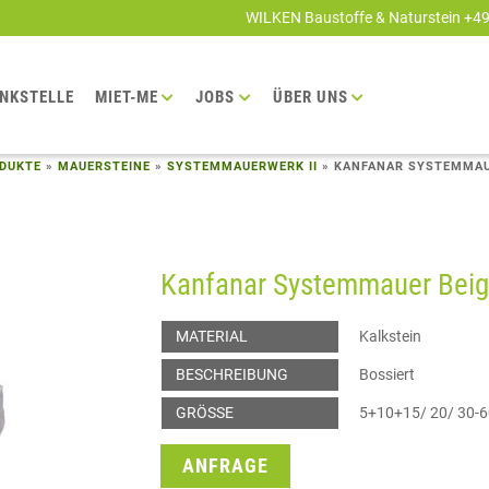
WILKEN Baustoffe & Naturstein +4
NKSTELLE
MIET-ME
JOBS
ÜBER UNS
DUKTE
»
MAUERSTEINE
»
SYSTEMMAUERWERK II
»
KANFANAR SYSTEMMAUE
Kanfanar Systemmauer Beige
MATERIAL
Kalkstein
BESCHREIBUNG
Bossiert
GRÖSSE
5+10+15/ 20/ 30-
ANFRAGE