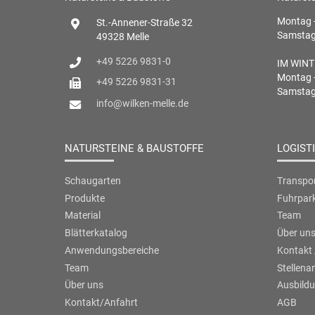
Montag -
St.-Annener-Straße 32
Samstag 
49328 Melle
+49 5226 9831-0
IM WINTE
Montag -
+49 5226 9831-31
Samstag 
info@wilken-melle.de
NATURSTEINE & BAUSTOFFE
LOGIST
Schaugarten
Transpor
Produkte
Fuhrpar
Material
Team
Blätterkatalog
Über un
Anwendungsbereiche
Kontakt 
Team
Stellena
Über uns
Ausbild
Kontakt/Anfahrt
AGB