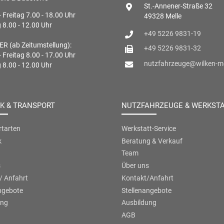
St.-Annener-Straße 32
 Freitag 7.00 - 18.00 Uhr
49328 Melle
8.00 - 12.00 Uhr
+49 5226 9831-19
R (ab Zeitumstellung):
+49 5226 9831-32
 Freitag 8.00 - 17.00 Uhr
nutzfahrzeuge@wilken-me
8.00 - 12.00 Uhr
IK & TRANSPORT
NUTZFAHRZEUGE & WERKST
tarten
Werkstatt-Service
k
Beratung & Verkauf
Team
s
Über uns
/ Anfahrt
Kontakt/Anfahrt
ngebote
Stellenangebote
ung
Ausbildung
AGB