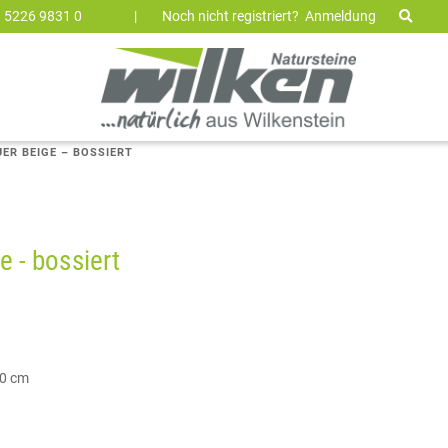
9 5226 9831 0
|
Noch nicht registriert?
Anmeldung
R BEIGE – BOSSIERT
 - bossiert
60 cm