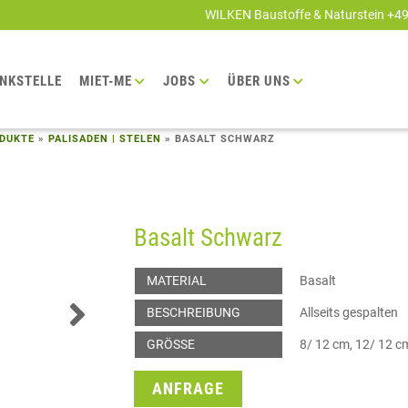
WILKEN Baustoffe & Naturstein +4
NKSTELLE
MIET-ME
JOBS
ÜBER UNS
DUKTE
»
PALISADEN | STELEN
»
BASALT SCHWARZ
Basalt Schwarz
MATERIAL
Basalt
BESCHREIBUNG
Allseits gespalten
GRÖSSE
8/ 12 cm, 12/ 12 
ANFRAGE