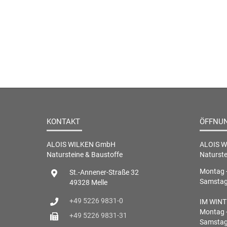
KONTAKT
ÖFFNU
ALOIS WILKEN GmbH
ALOIS 
Natursteine & Baustoffe
Naturste
Montag -
St.-Annener-Straße 32
Samstag 
49328 Melle
+49 5226 9831-0
IM WINTE
Montag -
+49 5226 9831-31
Samstag 